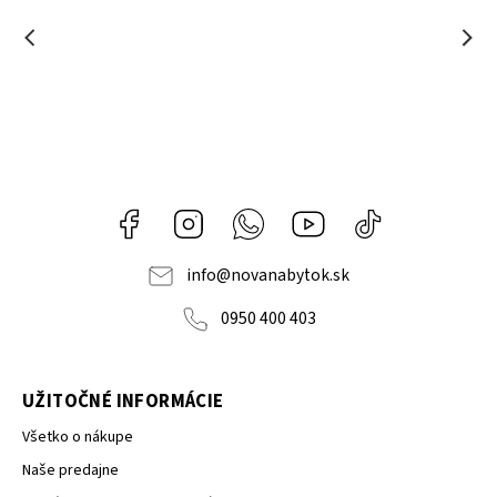
Facebook
Instagram
Whatsapp
Youtube
@novanabytok.s
nábytok
NOVA
info
@
novanabytok.sk
0950 400 403
UŽITOČNÉ INFORMÁCIE
Všetko o nákupe
Naše predajne