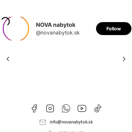
Facebook
Instagram
Whatsapp
Youtube
@novanabytok.s
nábytok
NOVA
info
@
novanabytok.sk