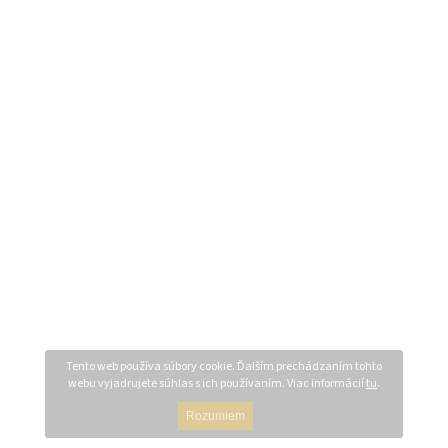
Tento web používa súbory cookie. Ďalším prechádzaním tohto
webu vyjadrujete súhlas s ich používaním. Viac informácií
tu
.
Rozumiem