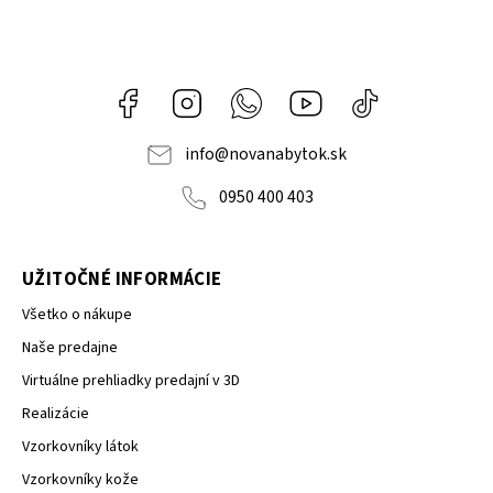
Facebook
Instagram
Whatsapp
Youtube
@novanabytok.s
nábytok
NOVA
info
@
novanabytok.sk
0950 400 403
UŽITOČNÉ INFORMÁCIE
Všetko o nákupe
Naše predajne
Virtuálne prehliadky predajní v 3D
Realizácie
Vzorkovníky látok
Vzorkovníky kože