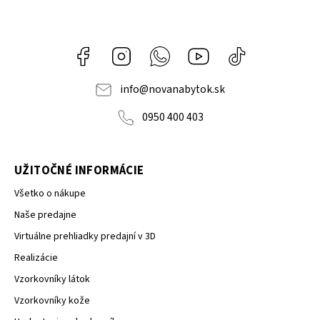
Facebook
Instagram
Whatsapp
Youtube
@novanabytok.s
nábytok
NOVA
info
@
novanabytok.sk
0950 400 403
UŽITOČNÉ INFORMÁCIE
Všetko o nákupe
Naše predajne
Virtuálne prehliadky predajní v 3D
Realizácie
Vzorkovníky látok
Vzorkovníky kože