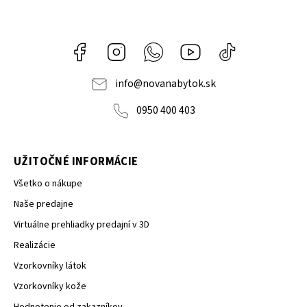
Facebook
Instagram
Whatsapp
Youtube
@novanabytok.s
nábytok
NOVA
info
@
novanabytok.sk
0950 400 403
UŽITOČNÉ INFORMÁCIE
Všetko o nákupe
Naše predajne
Virtuálne prehliadky predajní v 3D
Realizácie
Vzorkovníky látok
Vzorkovníky kože
Hodnotenie od zakazníkov