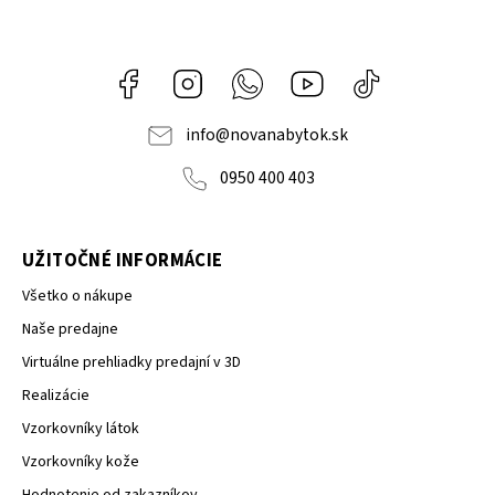
Facebook
Instagram
Whatsapp
Youtube
@novanabytok.s
nábytok
NOVA
info
@
novanabytok.sk
0950 400 403
UŽITOČNÉ INFORMÁCIE
Všetko o nákupe
Naše predajne
Virtuálne prehliadky predajní v 3D
Realizácie
Vzorkovníky látok
Vzorkovníky kože