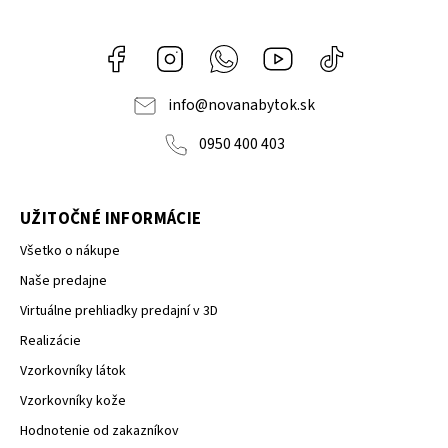
Facebook
Instagram
Whatsapp
Youtube
@novanabytok.s
nábytok
NOVA
info
@
novanabytok.sk
0950 400 403
UŽITOČNÉ INFORMÁCIE
Všetko o nákupe
Naše predajne
Virtuálne prehliadky predajní v 3D
Realizácie
Vzorkovníky látok
Vzorkovníky kože
Hodnotenie od zakazníkov