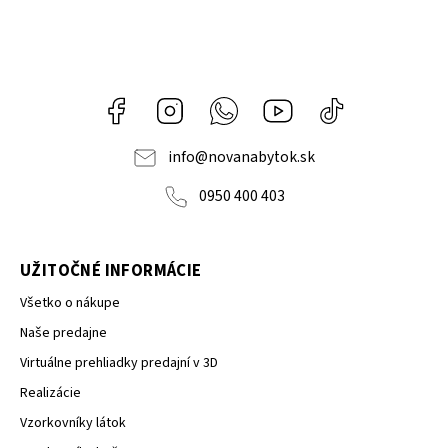
Facebook
Instagram
Whatsapp
Youtube
@novanabytok.s
nábytok
NOVA
info
@
novanabytok.sk
0950 400 403
UŽITOČNÉ INFORMÁCIE
Všetko o nákupe
Naše predajne
Virtuálne prehliadky predajní v 3D
Realizácie
Vzorkovníky látok