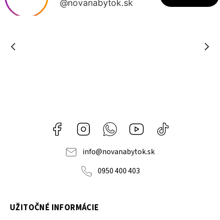
Facebook
Instagram
Whatsapp
Youtube
@novanabytok.s
nábytok
NOVA
info
@
novanabytok.sk
0950 400 403
UŽITOČNÉ INFORMÁCIE