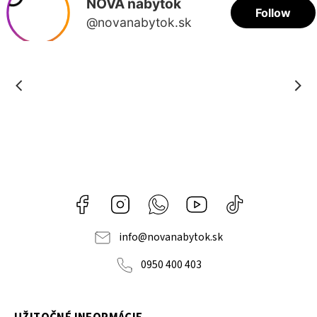
Facebook
Instagram
Whatsapp
Youtube
@novanabytok.s
nábytok
NOVA
info
@
novanabytok.sk
0950 400 403