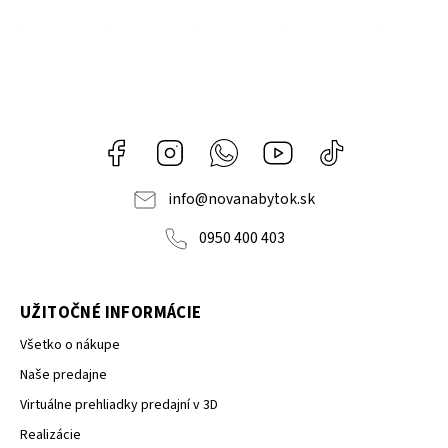
Facebook
Instagram
Whatsapp
Youtube
@novanabytok.s
nábytok
NOVA
info
@
novanabytok.sk
0950 400 403
UŽITOČNÉ INFORMÁCIE
Všetko o nákupe
Naše predajne
Virtuálne prehliadky predajní v 3D
Realizácie