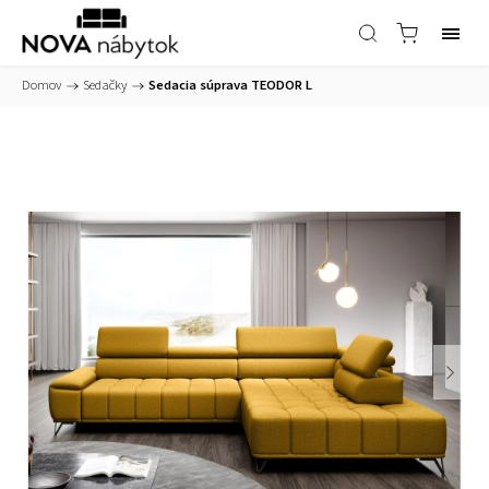
Domov
/
Sedačky
/
Sedacia súprava TEODOR L