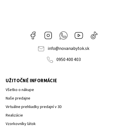
Facebook
Instagram
Whatsapp
Youtube
@novanabytok.s
nábytok
NOVA
info
@
novanabytok.sk
0950 400 403
UŽITOČNÉ INFORMÁCIE
Všetko o nákupe
Naše predajne
Virtuálne prehliadky predajní v 3D
Realizácie
Vzorkovníky látok