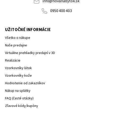
info
@
novanabytok.sk
0950 400 403
UŽITOČNÉ INFORMÁCIE
Všetko o nákupe
Naše predajne
Virtuálne prehliadky predajní v 3D
Realizácie
Vzorkovníky látok
Vzorkovníky kože
Hodnotenie od zakazníkov
Nákup na splátky
FAQ (časté otázky)
Zľavové kódy/kupóny