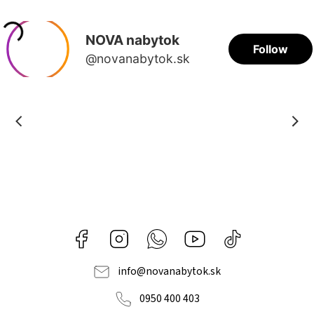
Facebook
Instagram
Whatsapp
Youtube
@novanabytok.s
nábytok
NOVA
info
@
novanabytok.sk
0950 400 403