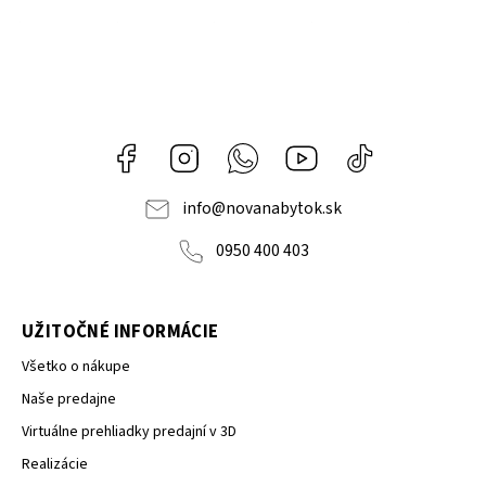
Facebook
Instagram
Whatsapp
Youtube
@novanabytok.s
nábytok
NOVA
info
@
novanabytok.sk
0950 400 403
UŽITOČNÉ INFORMÁCIE
Všetko o nákupe
Naše predajne
Virtuálne prehliadky predajní v 3D
Realizácie