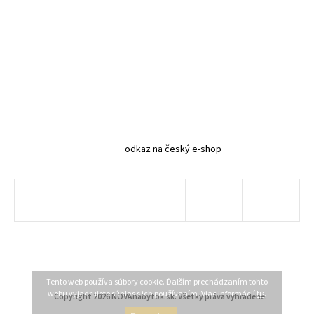
odkaz na český e-shop
Tento web používa súbory cookie. Ďalším prechádzaním tohto
webu vyjadrujete súhlas s ich používaním. Viac informácií
tu
.
Copyright 2026
NOVAnabytok.sk
. Všetky práva vyhradené.