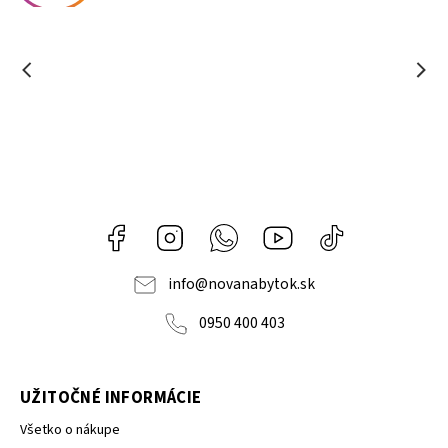
Facebook
Instagram
Whatsapp
Youtube
@novanabytok.s
nábytok
NOVA
info
@
novanabytok.sk
0950 400 403
UŽITOČNÉ INFORMÁCIE
Všetko o nákupe