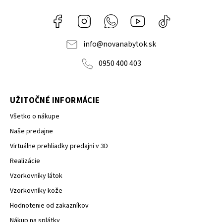
Facebook
Instagram
Whatsapp
Youtube
@novanabytok.s
nábytok
NOVA
info
@
novanabytok.sk
0950 400 403
UŽITOČNÉ INFORMÁCIE
Všetko o nákupe
Naše predajne
Virtuálne prehliadky predajní v 3D
Realizácie
Vzorkovníky látok
Vzorkovníky kože
Hodnotenie od zakazníkov
Nákup na splátky