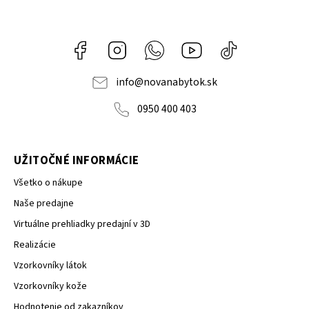
Facebook
Instagram
Whatsapp
Youtube
@novanabytok.s
nábytok
NOVA
info
@
novanabytok.sk
0950 400 403
UŽITOČNÉ INFORMÁCIE
Všetko o nákupe
Naše predajne
Virtuálne prehliadky predajní v 3D
Realizácie
Vzorkovníky látok
Vzorkovníky kože
Hodnotenie od zakazníkov