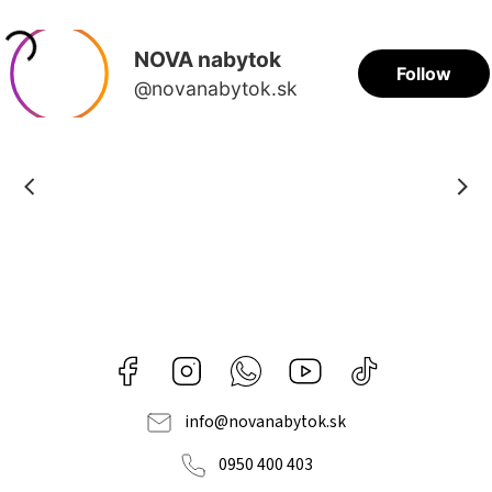
Facebook
Instagram
Whatsapp
Youtube
@novanabytok.s
nábytok
NOVA
info
@
novanabytok.sk
0950 400 403