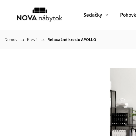
Sedačky
Pohovk
Domov
/
Kreslá
/
Relaxačné kreslo APOLLO