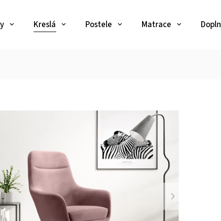
y
Kreslá
Postele
Matrace
Dopln