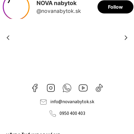
Facebook
Instagram
Whatsapp
Youtube
@novanabytok.s
nábytok
NOVA
info
@
novanabytok.sk
0950 400 403