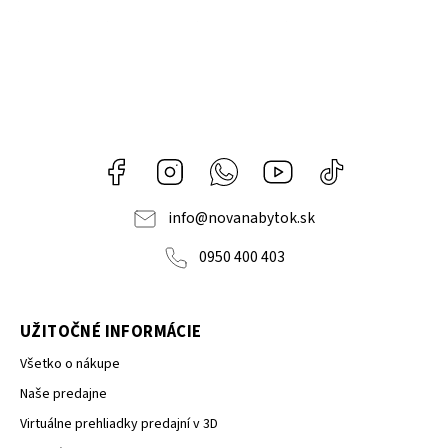
Facebook
Instagram
Whatsapp
Youtube
@novanabytok.s
nábytok
NOVA
info
@
novanabytok.sk
0950 400 403
UŽITOČNÉ INFORMÁCIE
Všetko o nákupe
Naše predajne
Virtuálne prehliadky predajní v 3D