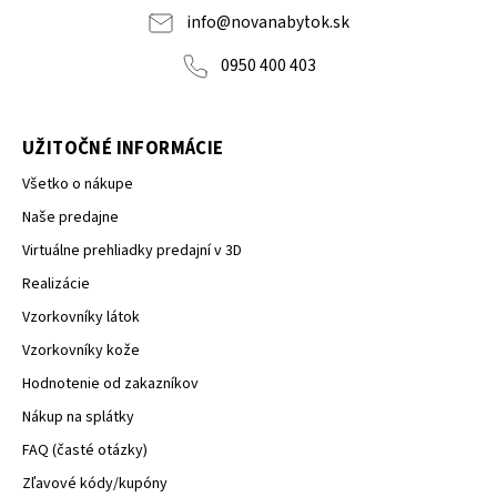
NOVA
info
@
novanabytok.sk
0950 400 403
UŽITOČNÉ INFORMÁCIE
Všetko o nákupe
Naše predajne
Virtuálne prehliadky predajní v 3D
Realizácie
Vzorkovníky látok
Vzorkovníky kože
Hodnotenie od zakazníkov
Nákup na splátky
FAQ (časté otázky)
Zľavové kódy/kupóny