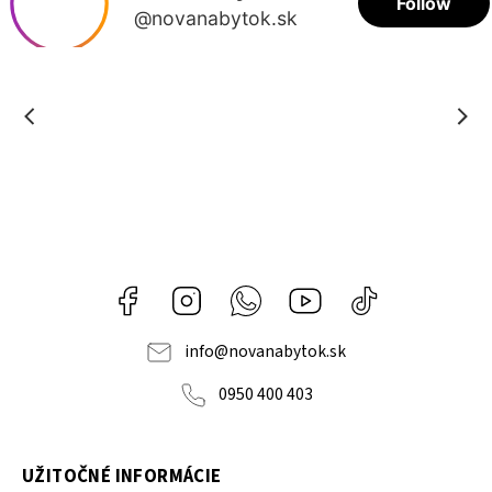
Facebook
Instagram
Whatsapp
Youtube
@novanabytok.s
nábytok
NOVA
info
@
novanabytok.sk
0950 400 403
UŽITOČNÉ INFORMÁCIE