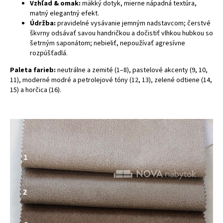
Vzhľad & omak:
mäkký dotyk, mierne nápadná textúra,
matný elegantný efekt.
Údržba:
pravidelné vysávanie jemným nadstavcom; čerstvé
škvrny odsávať savou handričkou a dočistiť vlhkou hubkou so
šetrným saponátom; nebieliť, nepoužívať agresívne
rozpúšťadlá.
Paleta farieb:
neutrálne a zemité (1–8), pastelové akcenty (9, 10,
11), moderné modré a petrolejové tóny (12, 13), zelené odtiene (14,
15) a horčica (16).