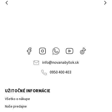
Facebook
Instagram
Whatsapp
Youtube
@novanabytok.s
nábytok
NOVA
info
@
novanabytok.sk
0950 400 403
UŽITOČNÉ INFORMÁCIE
Všetko o nákupe
Naše predajne