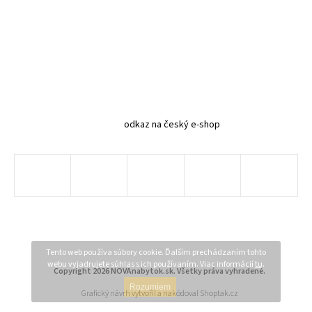
odkaz na český e-shop
Tento web používa súbory cookie. Ďalším prechádzaním tohto
webu vyjadrujete súhlas s ich používaním. Viac informácií
tu
.
Copyright 2026
NOVAnabytok.sk
. Všetky práva vyhradené.
Rozumiem
Grafický návrh vytvořil a nakódoval
Shoptak.cz