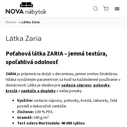
Domov
/
Látka Zaria
Látka Zaria
Poťahová látka ZARIA – jemná textúra,
spoľahlivá odolnosť
ZARIA
je príjemná na dotyk s decentnou, jemne zrnitou štruktúrou.
Vďaka vyváženým parametrom sa hodí na každodenné používanie v
domácnosti. Látka je ideálna pre
sedacie súpravy
,
pohovky
,
kreslá
a
vankúše a doplnky
z našej ponuky.
Využitie:
sedacie súpravy, pohovky, kreslá, taburety, čelá
postelí a dekoračné vankúše.
Zloženie:
100 % PES.
Gramáž:
340 g/m².
Test oderu Martindale:
40 000 cyklov
.