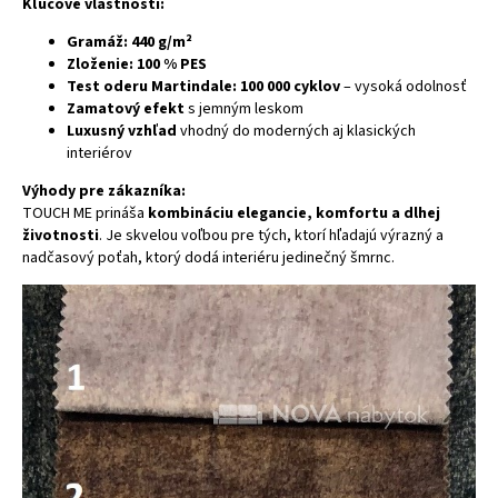
Kľúčové vlastnosti:
Gramáž: 440 g/m²
Zloženie: 100 % PES
Test oderu Martindale: 100 000 cyklov
– vysoká odolnosť
Zamatový efekt
s jemným leskom
Luxusný vzhľad
vhodný do moderných aj klasických
interiérov
Výhody pre zákazníka:
TOUCH ME prináša
kombináciu elegancie, komfortu a dlhej
životnosti
. Je skvelou voľbou pre tých, ktorí hľadajú výrazný a
nadčasový poťah, ktorý dodá interiéru jedinečný šmrnc.