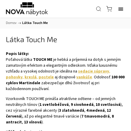
Domov
/
Látka Touch Me
Látka Touch Me
Popis látky:
Poťahová látka
TOUCH ME
je hebká a príjemná na dotyk s jemným
zamatovým efektom a elegantným odleskom. Vďaka luxusnému
vzhľadu a vysokej odolnosti je ideálna na
sedacie súpravy
,
pohovky
,
kreslá
,
postele
aj dizajnové
vankúše
.
Odolnosť
100 000
cyklov Martindale
zabezpečuje dlhú životnosť aj pri
každodennom používaní.
Vzorkovník TOUCH ME prináša atraktívne odtiene – od jemných
neutrálnych tónov (
1 svetlobéžová
,
9 sivohnedá
,
10 svetlosivá
),
cez výrazné farebné akcenty (
3 zlatohnedá
,
4 medená
,
12
červená
), až po elegantné tmavé variácie (
7 tmavomodrá
,
8
antracit
,
13 vínová
).