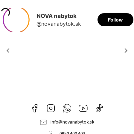
Facebook
Instagram
Whatsapp
Youtube
@novanabytok.s
nábytok
NOVA
info
@
novanabytok.sk
0950 400 403