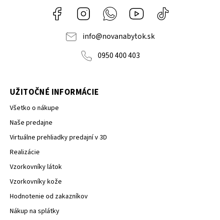
Facebook
Instagram
Whatsapp
Youtube
@novanabytok.s
nábytok
NOVA
info
@
novanabytok.sk
0950 400 403
UŽITOČNÉ INFORMÁCIE
Všetko o nákupe
Naše predajne
Virtuálne prehliadky predajní v 3D
Realizácie
Vzorkovníky látok
Vzorkovníky kože
Hodnotenie od zakazníkov
Nákup na splátky