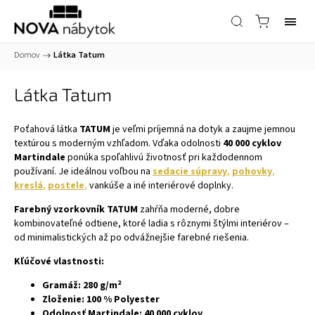
Domov
/
Látka Tatum
Látka Tatum
Poťahová látka
TATUM
je veľmi príjemná na dotyk a zaujme jemnou
textúrou s moderným vzhľadom. Vďaka odolnosti
40 000 cyklov
Martindale
ponúka spoľahlivú životnosť pri každodennom
používaní. Je ideálnou voľbou na
sedacie súpravy
,
pohovky
,
kreslá
,
postele
,
vankúše a iné interiérové doplnky.
Farebný vzorkovník TATUM
zahŕňa moderné, dobre
kombinovateľné odtiene, ktoré ladia s rôznymi štýlmi interiérov –
od minimalistických až po odvážnejšie farebné riešenia.
Kľúčové vlastnosti:
Gramáž: 280 g/m²
Zloženie: 100 % Polyester
Odolnosť Martindale: 40 000 cyklov