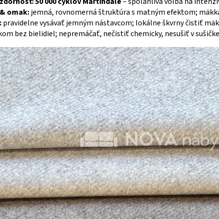
zdornosť:
50 000 cyklov Martindale
– spoľahlivá voľba na intenz
 & omak:
jemná, rovnomerná štruktúra s matným efektom; mäkká 
:
pravidelne vysávať jemným nástavcom; lokálne škvrny čistiť mäk
kom bez bielidiel; nepremáčať, nečistiť chemicky, nesušiť v sušičk