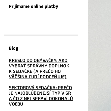
Prijímame online platby
Blog
KRESLO DO OBÝVAČKY: AKO
VYBRAŤ SPRÁVNY DOPLNOK
K SEDAČKE (A PREČO HO
VÄČŠINA ĽUDÍ PODCEŇUJE)
SEKTOROVÁ SEDAČKA: PREČO
JE NAJOBĽÚBENEJŠÍ TYP V SR
A ČO Z NEJ SPRAVÍ DOKONALÚ
VOĽBU