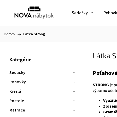
Sedačky
Pohovk
Domov
/
Látka Strong
Látka S
Kategórie
Poťahová 
Sedačky
Pohovky
STRONG
je p
výbornú odoln
Kreslá
Využiti
Postele
Zloženi
Matrace
Gramáž