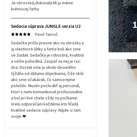
Je obrovská,dokonalá.Mi ju máme
krémovej farby.
Sedacia súprava JUNGLE verzia U2
Pavol Tancoš
Sedačka prišla presne ako na obrázku a
aj vlastnosti látky a farba boli ako sme
se žiadali. Sedačka je robustná, kvalitná
a veľmi pohodlná. Zaspať na nej je raz-
dva. Dostali sme ju okolo desiatého
týždňa od dátumu objednania, čiže skôr
ako sme očakávali, čo samozrejme
potešilo. Musím pochváliť aj personál,
ktorí s nami komunikoval profesionálne
a bol pri live chate vždy na počkanie.
Vrelo odporúčam každému kto hľadá
kvalitné sedacie súpravy. Nájde si tam
svoje. ❤️