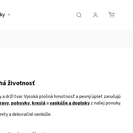
ky
Naše predajne
Realizacie
Hodnotenia
há životnosť
y a drží tvar. Vysoká plošná hmotnosť a pevný úplet zaručujú
ravy
,
pohovky
,
kreslá
a
vankúše a doplnky
z našej ponuky.
burety a dekoračné vankúše.