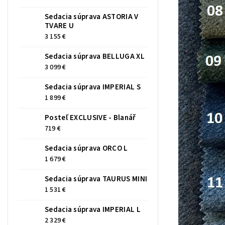
Sedacia súprava ASTORIA V
TVARE U
3 155 €
Sedacia súprava BELLUGA XL
3 099 €
Sedacia súprava IMPERIAL S
1 899 €
Posteľ EXCLUSIVE - Blanář
719 €
Sedacia súprava ORCO L
1 679 €
Sedacia súprava TAURUS MINI
1 531 €
Sedacia súprava IMPERIAL L
2 329 €