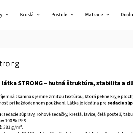
y
Kreslá
Postele
Matrace
Dopln
trong
látka STRONG – hutná štruktúra, stabilita a dl
ríjemná tkanina s jemne zrnitou textúrou, ktorá pekne kryje ploch
osť pri každodennom používaní. Látka je ideálna pre
sedacie súp
e:
sedacie súpravy, rohové sedačky, kreslá, lavice, čelá postelí, ta
e:
100 % PES.
:
381 g/m².