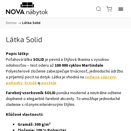
Domov
/
Látka Solid
Látka Solid
Popis látky:
Poťahová látka
SOLID
je pevná a štýlová tkanina s vysokou
odolnosťou – test oderu až
100 000 cyklov Martindale
.
Polyesterové zloženie zabezpečuje trvácnosť, jednoduchú údržbu
a príjemný pocit na dotyk. Látka je vhodná na
sedacie súpravy
,
pohovky
,
kreslá
aj
postele
.
Farebný vzorkovník SOLID
ponúka moderné a neutrálne odtiene
doplnené o elegantné farebné akcenty. To umožňuje jednoduché
zladenie s rôznymi interiérovými štýlmi.
Kľúčové vlastnosti:
Gramáž: 300 g/m²
Zloženie: 100 % Polyester