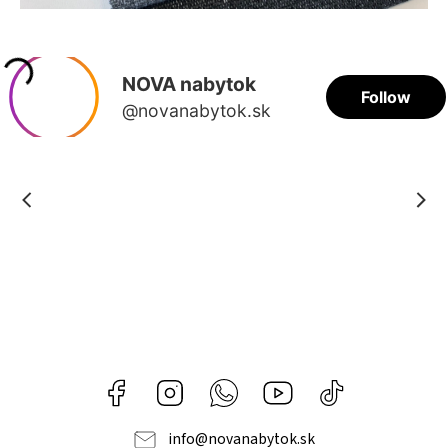
Facebook
Instagram
Whatsapp
Youtube
@novanabytok.s
nábytok
NOVA
info
@
novanabytok.sk