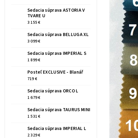
Sedacia súprava ASTORIA V
TVARE U
3 155 €
Sedacia súprava BELLUGA XL
3 099 €
Sedacia súprava IMPERIAL S
1 899 €
Posteľ EXCLUSIVE - Blanář
719 €
Sedacia súprava ORCO L
1 679 €
Sedacia súprava TAURUS MINI
1 531 €
Sedacia súprava IMPERIAL L
2 329 €