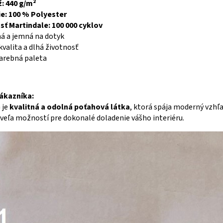
: 440 g/m²
e: 100 % Polyester
ť Martindale: 100 000 cyklov
á a jemná na dotyk
kvalita a dlhá životnosť
farebná paleta
ákazníka:
 je
kvalitná a odolná poťahová látka
, ktorá spája moderný vzhľa
veľa možností pre dokonalé doladenie vášho interiéru.