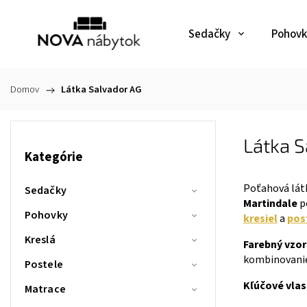
Sedačky
Pohovk
Domov
/
Látka Salvador AG
Látka S
Kategórie
Poťahová lá
Sedačky
Martindale
po
Pohovky
kresiel
a
pos
Kreslá
Farebný vzo
kombinovanie
Postele
Kľúčové vlas
Matrace