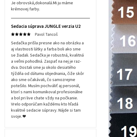
Je obrovská,dokonalá.Mi ju máme
krémovej farby.
Sedacia súprava JUNGLE verzia U2
Pavol Tancoš
Sedačka prišla presne ako na obrázku a
aj vlastnosti látky a farba boli ako sme
se žiadali. Sedačka je robustná, kvalitná
a veľmi pohodlná. Zaspať na nej je raz-
dva. Dostali sme ju okolo desiatého
týždňa od dátumu objednania, čiže skôr
ako sme očakávali, čo samozrejme
potešilo. Musím pochváliť aj personál,
ktorí s nami komunikoval profesionálne
a bol pri live chate vždy na počkanie.
Vrelo odporúčam každému kto hľadá
kvalitné sedacie súpravy. Nájde si tam
svoje. ❤️