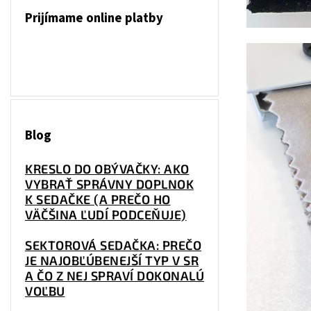
Prijímame online platby
Blog
KRESLO DO OBÝVAČKY: AKO
VYBRAŤ SPRÁVNY DOPLNOK
K SEDAČKE (A PREČO HO
VÄČŠINA ĽUDÍ PODCEŇUJE)
SEKTOROVÁ SEDAČKA: PREČO
JE NAJOBĽÚBENEJŠÍ TYP V SR
A ČO Z NEJ SPRAVÍ DOKONALÚ
VOĽBU