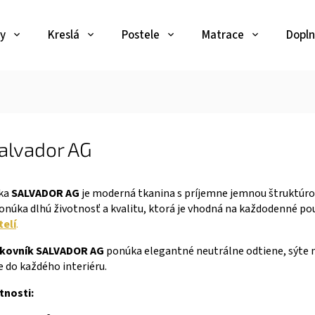
y
Kreslá
Postele
Matrace
Dopln
alvador AG
tka
SALVADOR AG
je moderná tkanina s príjemne jemnou štruktúrou
núka dlhú životnosť a kvalitu, ktorá je vhodná na každodenné pou
telí
.
rkovník SALVADOR AG
ponúka elegantné neutrálne odtiene, sýte 
 do každého interiéru.
tnosti: