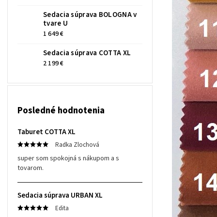
Sedacia súprava BOLOGNA v
tvare U
1 649 €
Sedacia súprava COTTA XL
2 199 €
Posledné hodnotenia
Taburet COTTA XL
Radka Zlochová
super som spokojná s nákupom a s
tovarom.
Sedacia súprava URBAN XL
Edita