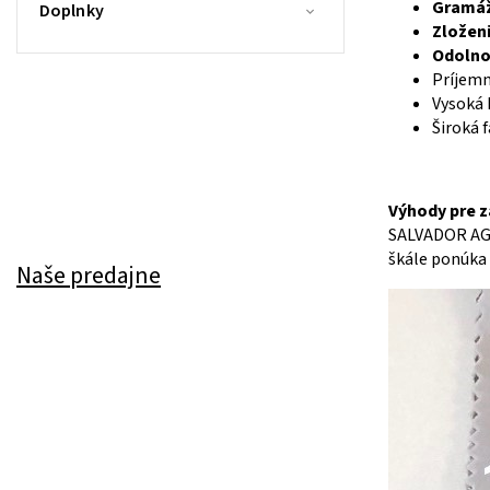
Gramáž
Doplnky
Zloženi
Odolnos
Príjemn
Vysoká 
Široká 
Výhody pre z
SALVADOR AG
škále ponúka 
Naše predajne