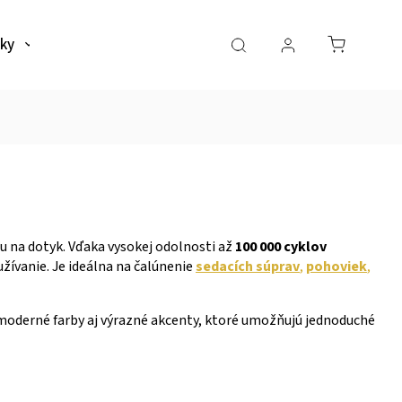
ky
Naše predajne
Realizacie
Hodnotenia
 na dotyk. Vďaka vysokej odolnosti až
100 000 cyklov
žívanie. Je ideálna na čalúnenie
sedacích súprav
,
pohoviek
,
moderné farby aj výrazné akcenty, ktoré umožňujú jednoduché