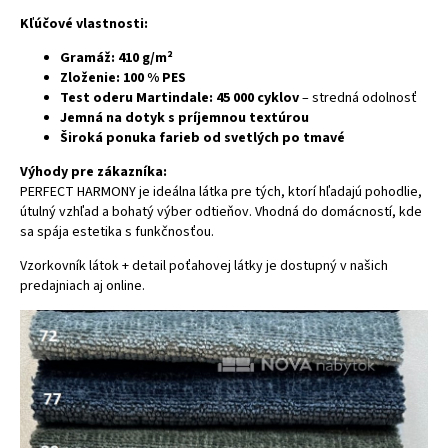
Kľúčové vlastnosti:
Gramáž: 410 g/m²
Zloženie: 100 % PES
Test oderu Martindale: 45 000 cyklov
– stredná odolnosť
Jemná na dotyk s príjemnou textúrou
Široká ponuka farieb od svetlých po tmavé
Výhody pre zákazníka:
PERFECT HARMONY je ideálna látka pre tých, ktorí hľadajú pohodlie,
útulný vzhľad a bohatý výber odtieňov. Vhodná do domácností, kde
sa spája estetika s funkčnosťou.
Vzorkovník látok + detail poťahovej látky je dostupný v našich
predajniach aj online.