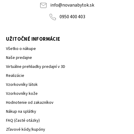
NOVA
info
@
novanabytok.sk
0950 400 403
UŽITOČNÉ INFORMÁCIE
Všetko o nákupe
Naše predajne
Virtuálne prehliadky predajní v 3D
Realizácie
Vzorkovníky látok
Vzorkovníky kože
Hodnotenie od zakazníkov
Nákup na splátky
FAQ (časté otázky)
Zľavové kódy/kupóny