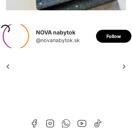
Facebook
Instagram
Whatsapp
Youtube
@novanabytok.s
nábytok