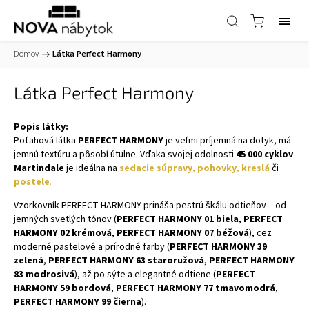
Domov
/
Látka Perfect Harmony
Látka Perfect Harmony
Popis látky:
Poťahová látka
PERFECT HARMONY
je veľmi príjemná na dotyk, má
jemnú textúru a pôsobí útulne. Vďaka svojej odolnosti
45 000 cyklov
Martindale
je ideálna na
sedacie súpravy
,
pohovky
,
kreslá
či
postele
.
Vzorkovník PERFECT HARMONY prináša pestrú škálu odtieňov – od
jemných svetlých tónov (
PERFECT HARMONY 01 biela
,
PERFECT
HARMONY 02 krémová
,
PERFECT HARMONY 07 béžová
), cez
moderné pastelové a prírodné farby (
PERFECT HARMONY 39
zelená
,
PERFECT HARMONY 63 staroružová
,
PERFECT HARMONY
83 modrosivá
), až po sýte a elegantné odtiene (
PERFECT
HARMONY 59 bordová
,
PERFECT HARMONY 77 tmavomodrá
,
PERFECT HARMONY 99 čierna
).