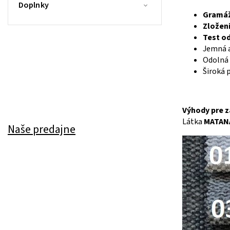
Doplnky
Gramáž
Zloženi
Test od
Jemná a
Odolná 
Široká 
Výhody pre z
Látka
MATAN
Naše predajne