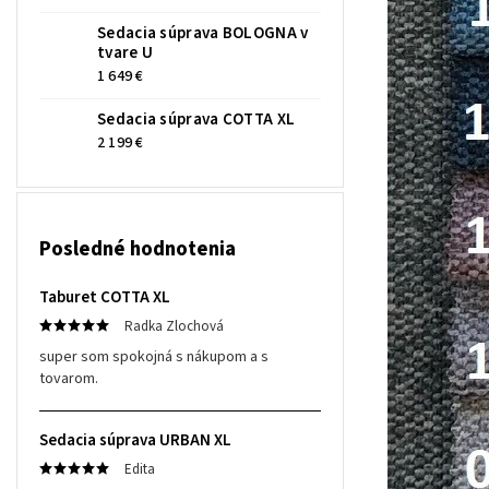
Sedacia súprava BOLOGNA v
tvare U
1 649 €
Sedacia súprava COTTA XL
2 199 €
Posledné hodnotenia
Taburet COTTA XL
Radka Zlochová
super som spokojná s nákupom a s
tovarom.
Sedacia súprava URBAN XL
Edita