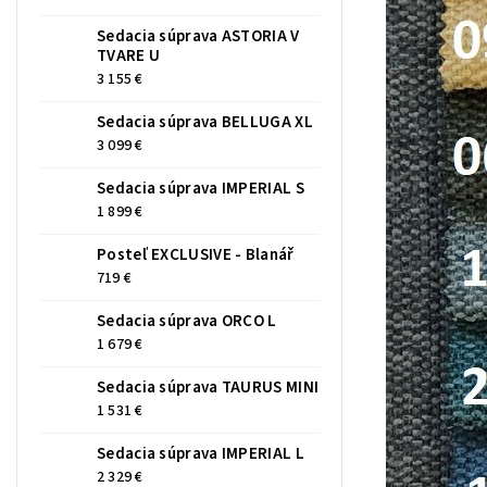
Sedacia súprava ASTORIA V
TVARE U
3 155 €
Sedacia súprava BELLUGA XL
3 099 €
Sedacia súprava IMPERIAL S
1 899 €
Posteľ EXCLUSIVE - Blanář
719 €
Sedacia súprava ORCO L
1 679 €
Sedacia súprava TAURUS MINI
1 531 €
Sedacia súprava IMPERIAL L
2 329 €