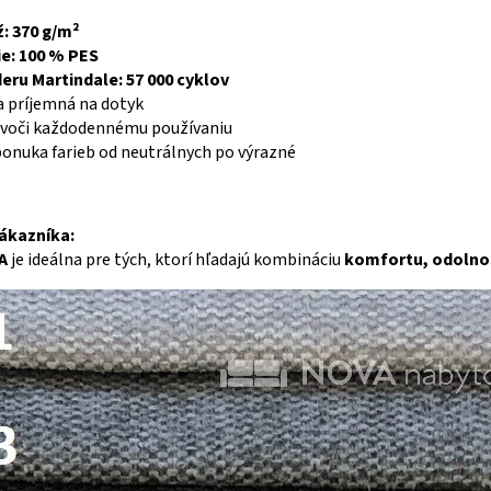
: 370 g/m²
e: 100 % PES
eru Martindale: 57 000 cyklov
 príjemná na dotyk
voči každodennému používaniu
ponuka farieb od neutrálnych po výrazné
ákazníka:
A
je ideálna pre tých, ktorí hľadajú kombináciu
komfortu, odolno