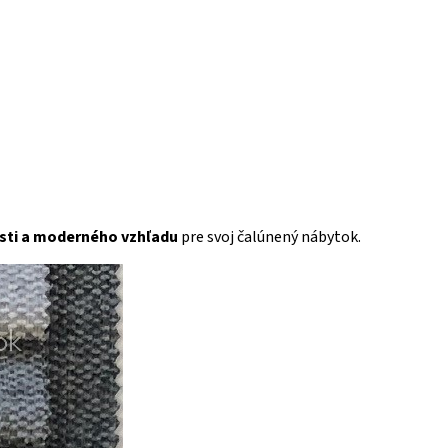
sti a moderného vzhľadu
pre svoj čalúnený nábytok.