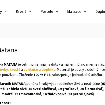
y
Kreslá
Postele
Matrace
Dopln
Matana
tka
MATANA
je veľmi príjemná na dotyk a má jemnú, no mierne náp
ovky
,
kreslá
a
vankúše a doplnky
.
Materiál je pevný a odolný – t
používaní. Zloženie
100 % PES
zabezpečuje jednoduchú údržbu.
rkovník MATANA
ponúka široký výber odtieňov: Sivé a neutrálne (
0
rná
,
17 biela sivá
,
18 svetlobéžová
,
19 grafitová
,
20 čiernosivá
)
1 modrá
,
12 tmavomodrá
,
14 fialovosivá
,
23 petrolejová
).
tnosti: