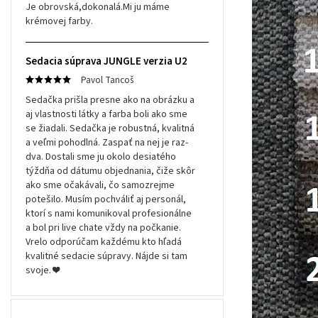
Je obrovská,dokonalá.Mi ju máme
krémovej farby.
Sedacia súprava JUNGLE verzia U2
Pavol Tancoš
Sedačka prišla presne ako na obrázku a
aj vlastnosti látky a farba boli ako sme
se žiadali. Sedačka je robustná, kvalitná
a veľmi pohodlná. Zaspať na nej je raz-
dva. Dostali sme ju okolo desiatého
týždňa od dátumu objednania, čiže skôr
ako sme očakávali, čo samozrejme
potešilo. Musím pochváliť aj personál,
ktorí s nami komunikoval profesionálne
a bol pri live chate vždy na počkanie.
Vrelo odporúčam každému kto hľadá
kvalitné sedacie súpravy. Nájde si tam
svoje. ❤️