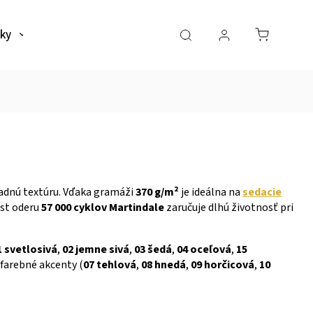
ky
Naše predajne
Realizacie
Hodnotenia
adnú textúru. Vďaka gramáži
370 g/m²
je ideálna na
sedacie
est oderu
57 000 cyklov Martindale
zaručuje dlhú životnosť pri
1 svetlosivá
,
02 jemne sivá
,
03 šedá
,
04 oceľová
,
15
, farebné akcenty (
07 tehlová
,
08 hnedá
,
09 horčicová
,
10