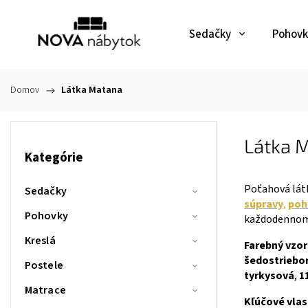
Sedačky
Pohovk
Domov
/
Látka Matana
Látka 
Kategórie
Poťahová lá
Sedačky
súpravy
,
poh
Pohovky
každodennom 
Kreslá
Farebný vzo
šedostriebo
Postele
tyrkysová
,
1
Matrace
Kľúčové vlas