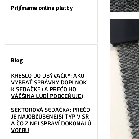
Prijímame online platby
Blog
KRESLO DO OBÝVAČKY: AKO
VYBRAŤ SPRÁVNY DOPLNOK
K SEDAČKE (A PREČO HO
VÄČŠINA ĽUDÍ PODCEŇUJE)
SEKTOROVÁ SEDAČKA: PREČO
JE NAJOBĽÚBENEJŠÍ TYP V SR
A ČO Z NEJ SPRAVÍ DOKONALÚ
VOĽBU