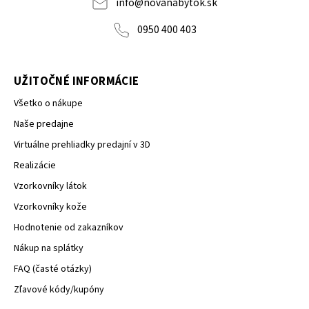
info
@
novanabytok.sk
0950 400 403
UŽITOČNÉ INFORMÁCIE
Všetko o nákupe
Naše predajne
Virtuálne prehliadky predajní v 3D
Realizácie
Vzorkovníky látok
Vzorkovníky kože
Hodnotenie od zakazníkov
Nákup na splátky
FAQ (časté otázky)
Zľavové kódy/kupóny