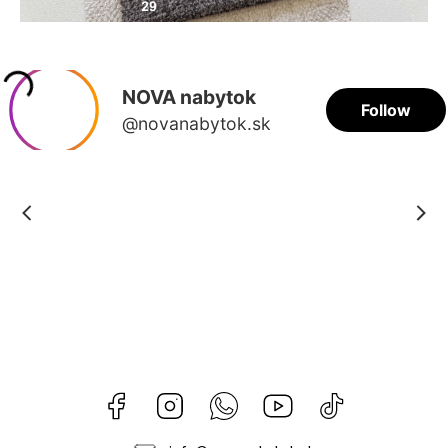
Facebook
Instagram
Whatsapp
Youtube
@novanabytok.s
nábytok
NOVA