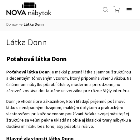
Domov
/
Látka Donn
Látka Donn
Poťahová látka Donn
Poťahová látka Donn
je mäkká pletená látka s jemnou štruktúrou
a decentným tónovaným vzorom, ktorý pripomína vlnenú väzbu. Na
čalúnenom nábytku pôsobí útulne, moderne a prirodzene, no
zároveň zostáva dostatočne univerzálna pre rôzne štýly interiéru.
Donn je vhodná pre zákazníkov, ktorí hľadajú príjemnú poťahovú
látku s nenápadným dizajnom, mäkkým dotykom a praktickými
vlastnosťami pri každodennom používaní. Vďaka svojej mäsitejšej
štruktúre sa veľmi pekne ukladá na oblé aj klasické tvary nábytku a
dodáva im hĺbku bez toho, aby pôsobila rušivo.
Hlavné vlastnosti látky Donn