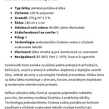
Typ látky:
pletená poťahová látka
Zloženie:
100 % polyester
Gramáž:
370 g/m² ± 3 %
Šírka:
140 cm ± 2 cm
Odolnosť voči oderu:
60 000 cyklov Martindale
Stálofarebnosť na svetle:
5
Piling:
5
Technológia:
jednoduchšie čistenie vodou a sťažené
vsakovanie tekutín
Vlastnosť:
látka vhodná aj pre domácnosti so zvieratami
Nezápalnosť:
BS 5852: Part 1: 1979, Source 0 cigarette
Vzorkovník Donn ponúka vyváženú paletu pokojných prírodných,
béžových, sivých a tmavých odtieňov doplnenú o teplejšie zemité
tóny, zelené akcenty a výraznejšie farebné prevedenia. Vďaka tomu
sa látka ľahko kombinuje s drevom, kovom, neutrálnymi doplnkami
aj modernými interiérovými prvkami.
Veľkou výhodou látky Donn je spojenie príjemného mäkkého
povrchu, decentnej vizuálnej štruktúry a praktickej údržby.
Technológia jednoduchšieho čistenia vodou pomáha pri bežnom
používaní a sťažené vsakovanie tekutín zvyšuje komfort pri