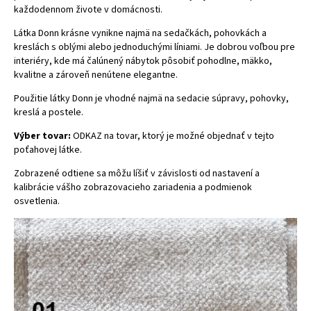
každodennom živote v domácnosti.
Látka Donn krásne vynikne najmä na sedačkách, pohovkách a
kreslách s oblými alebo jednoduchými líniami. Je dobrou voľbou pre
interiéry, kde má čalúnený nábytok pôsobiť pohodlne, mäkko,
kvalitne a zároveň nenútene elegantne.
Použitie látky Donn je vhodné najmä na
sedacie súpravy
,
pohovky
,
kreslá
a
postele
.
Výber tovar:
ODKAZ na tovar, ktorý je možné objednať v tejto
poťahovej látke
.
Zobrazené odtiene sa môžu líšiť v závislosti od nastavení a
kalibrácie vášho zobrazovacieho zariadenia a podmienok
osvetlenia.