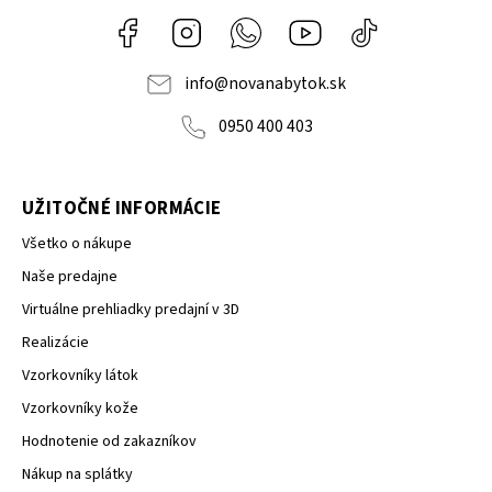
Facebook
Instagram
Whatsapp
Youtube
@novanabytok.s
nábytok
NOVA
info
@
novanabytok.sk
0950 400 403
UŽITOČNÉ INFORMÁCIE
Všetko o nákupe
Naše predajne
Virtuálne prehliadky predajní v 3D
Realizácie
Vzorkovníky látok
Vzorkovníky kože
Hodnotenie od zakazníkov
Nákup na splátky