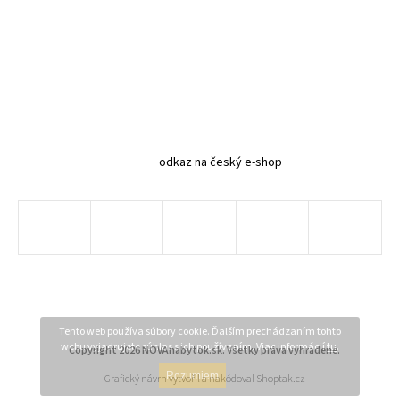
odkaz na český e-shop
Tento web používa súbory cookie. Ďalším prechádzaním tohto
webu vyjadrujete súhlas s ich používaním. Viac informácií
tu
.
Copyright 2026
NOVAnabytok.sk
. Všetky práva vyhradené.
Rozumiem
Grafický návrh vytvořil a nakódoval
Shoptak.cz