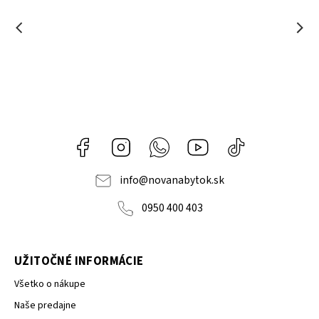
Facebook
Instagram
Whatsapp
Youtube
@novanabytok.s
nábytok
NOVA
info
@
novanabytok.sk
0950 400 403
UŽITOČNÉ INFORMÁCIE
Všetko o nákupe
Naše predajne