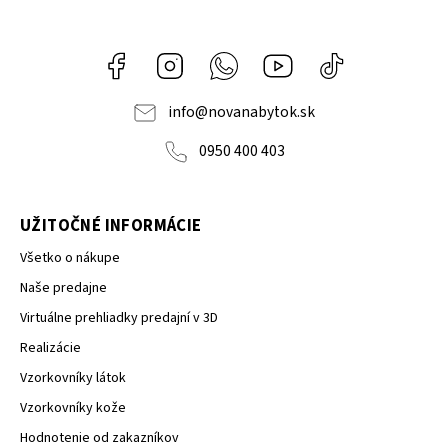
Facebook
Instagram
Whatsapp
Youtube
@novanabytok.s
nábytok
NOVA
info
@
novanabytok.sk
0950 400 403
UŽITOČNÉ INFORMÁCIE
Všetko o nákupe
Naše predajne
Virtuálne prehliadky predajní v 3D
Realizácie
Vzorkovníky látok
Vzorkovníky kože
Hodnotenie od zakazníkov