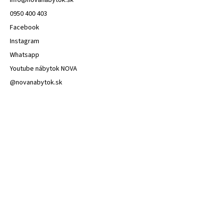
info
@
novanabytok.sk
0950 400 403
Facebook
Instagram
Whatsapp
Youtube nábytok NOVA
@novanabytok.sk